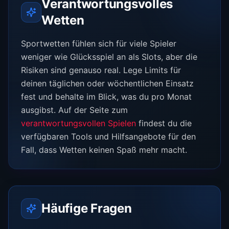
Verantwortungsvolles
Wetten
Sportwetten fühlen sich für viele Spieler
weniger wie Glücksspiel an als Slots, aber die
Risiken sind genauso real. Lege Limits für
deinen täglichen oder wöchentlichen Einsatz
fest und behalte im Blick, was du pro Monat
ausgibst. Auf der Seite zum
verantwortungsvollen Spielen
findest du die
verfügbaren Tools und Hilfsangebote für den
Fall, dass Wetten keinen Spaß mehr macht.
Häufige Fragen