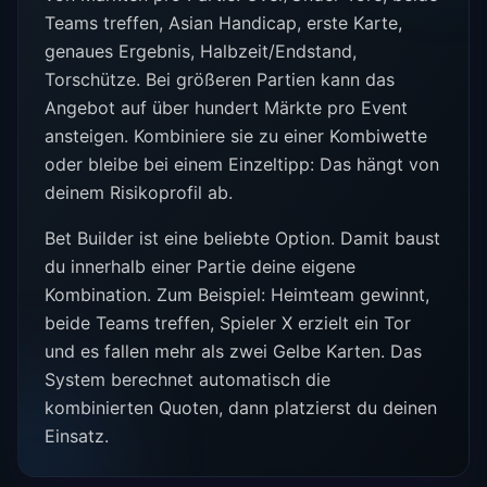
Teams treffen, Asian Handicap, erste Karte,
genaues Ergebnis, Halbzeit/Endstand,
Torschütze. Bei größeren Partien kann das
Angebot auf über hundert Märkte pro Event
ansteigen. Kombiniere sie zu einer Kombiwette
oder bleibe bei einem Einzeltipp: Das hängt von
deinem Risikoprofil ab.
Bet Builder ist eine beliebte Option. Damit baust
du innerhalb einer Partie deine eigene
Kombination. Zum Beispiel: Heimteam gewinnt,
beide Teams treffen, Spieler X erzielt ein Tor
und es fallen mehr als zwei Gelbe Karten. Das
System berechnet automatisch die
kombinierten Quoten, dann platzierst du deinen
Einsatz.