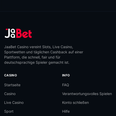
JaaBet Casino vereint Slots, Live Casino,
Sportwetten und täglichen Cashback auf einer
Plattform, die schnell, fair und für
deutschsprachige Spieler gemacht ist.
CASINO
INFO
Startseite
FAQ
Casino
Verantwortungsvolles Spielen
Live Casino
Konto schließen
Sport
Hilfe