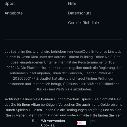
Sport
Hilfe
Angebote
Datenschutz
Cookie-Richtlinie
JaaBet ist im Besitz und wird betrieben von AccelCore Enterprise Limitada,
einem in Costa Rica unter der Adresse Ofident Building, Office No.3, San
Jose, eingetragenen Unternehmen mit der Registernummer 3-102-
926243. Die Plattform ist lizenziert und reguliert durch die Regierung der
autonomen Insel Anjouan, Union der Komoren, Lizenznummer ALSI-
202506031-FI2. JaaBet hat alle aufsichtsrechtlichen Prüfungen
bestanden und ist rechtlich befugt, Glücksspielaktivitäten für sämtliche
Glücks- und Wettspiele anzubieten.
Achtung! Casinospiele können süchtig machen. Spielen Sie nicht mit Geld,
das Sie für Ihren Alltag benötigen. Versuchen Sie auch nicht, Geldprobleme
durch Spielen zu lösen. Lesen Sie die Bedingungen sorgfältig und spielen
Sie in Maßen. Mehr Informationen und professionelle Hilfe finden Sie
hier
.
©JaaBet 2026. Alle Rechte vorbehalten.
Wir verwenden
OK
Cookies.