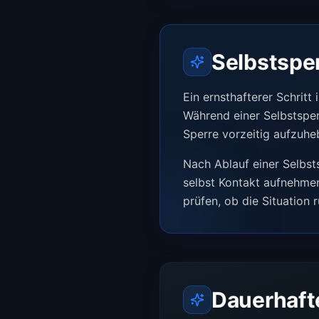
Selbstsper
Ein ernsthafterer Schritt
Während einer Selbstsper
Sperre vorzeitig aufzuheb
Nach Ablauf einer Selbst
selbst Kontakt aufnehmen
prüfen, ob die Situation r
Dauerhaft