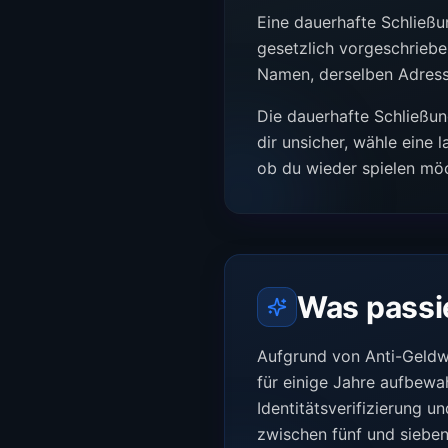
Eine dauerhafte Schließu
gesetzlich vorgeschriebe
Namen, derselben Adress
Die dauerhafte Schließung
dir unsicher, wähle eine 
ob du wieder spielen möc
Was passi
Aufgrund von Anti-Geldw
für einige Jahre aufbewa
Identitätsverifizierung u
zwischen fünf und sieben