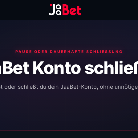
PAUSE ODER DAUERHAFTE SCHLIESSUNG
Bet Konto schli
st oder schließt du dein JaaBet-Konto, ohne unnötig