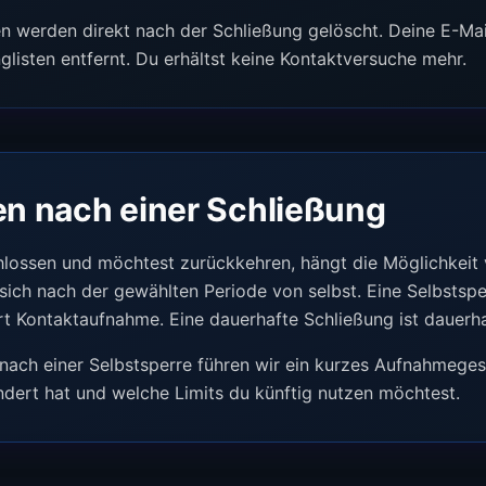
 werden direkt nach der Schließung gelöscht. Deine E-Mail
glisten entfernt. Du erhältst keine Kontaktversuche mehr.
n nach einer Schließung
hlossen und möchtest zurückkehren, hängt die Möglichkeit
sich nach der gewählten Periode von selbst. Eine Selbstsper
t Kontaktaufnahme. Eine dauerhafte Schließung ist dauerha
nach einer Selbstsperre führen wir ein kurzes Aufnahmeges
ändert hat und welche Limits du künftig nutzen möchtest.