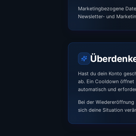
Marketingbezogene Daten
Newsletter- und Marketin
Überdenke
Hast du dein Konto gesc
ab. Ein Cooldown öffnet 
automatisch und erforder
Bei der Wiedereröffnung 
sich deine Situation ver