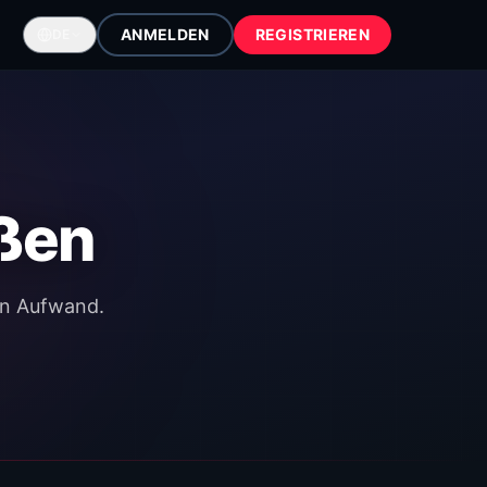
ANMELDEN
REGISTRIEREN
DE
eßen
en Aufwand.