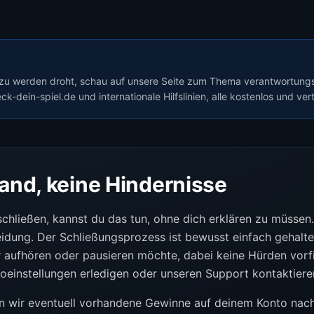
 zu werden droht, schau auf unsere Seite zum Thema
verantwortungs
-dein-spiel.de und internationale Hilfslinien, alle kostenlos und vert
and, keine Hindernisse
chließen, kannst du das tun, ohne dich erklären zu müssen
eidung. Der Schließungsprozess ist bewusst einfach gehalte
er aufhören oder pausieren möchte, dabei keine Hürden vorf
oeinstellungen erledigen oder unseren Support kontaktieren
en wir eventuell vorhandene Gewinne auf deinem Konto nac