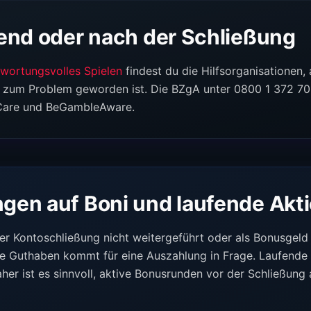
rend oder nach der Schließung
wortungsvolles Spielen
findest du die Hilfsorganisationen,
l zum Problem geworden ist. Die BZgA unter 0800 1 372 700
mCare und BeGambleAware.
gen auf Boni und laufende Akt
er Kontoschließung nicht weitergeführt oder als Bonusgeld 
te Guthaben kommt für eine Auszahlung in Frage. Laufende
aher ist es sinnvoll, aktive Bonusrunden vor der Schließung