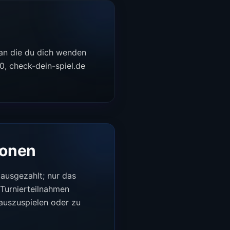
 an die du dich wenden
, check-dein-spiel.de
ionen
ausgezahlt; nur das
 Turnierteilnahmen
 auszuspielen oder zu